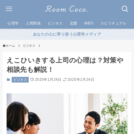
Room Coco.
心理学
人間関係
ビジネス
恋愛
MBTI
スピリチュアル
あなたの心に寄り添う心理学メディア
ホーム
ビジネス
えこひいきする上司の心理は？対策や
相談先も解説！
2025年1月24日
2025年1月24日
ビジネス