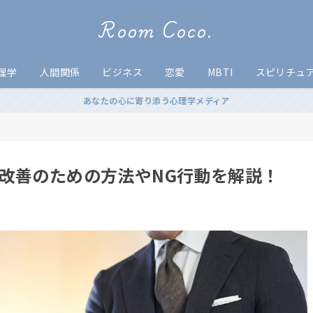
Room Coco.
理学
人間関係
ビジネス
恋愛
MBTI
スピリチュ
あなたの心に寄り添う心理学メディア
改善のための方法やNG行動を解説！