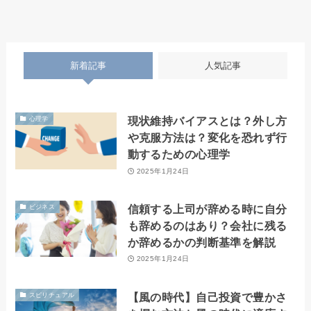
新着記事
人気記事
現状維持バイアスとは？外し方
心理学
や克服方法は？変化を恐れず行
動するための心理学
2025年1月24日
信頼する上司が辞める時に自分
ビジネス
も辞めるのはあり？会社に残る
か辞めるかの判断基準を解説
2025年1月24日
【風の時代】自己投資で豊かさ
スピリチュアル