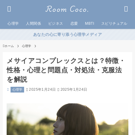
Room Coco.
心理学
人間関係
ビジネス
恋愛
MBTI
スピリチュアル
あなたの心に寄り添う心理学メディア
ホーム
心理学
メサイアコンプレックスとは？特徴・
性格・心理と問題点・対処法・克服法
を解説
2025年1月24日
2025年1月24日
心理学